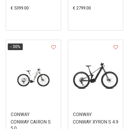
€ 5399.00
€ 2799.00
- 30
%
CONWAY
CONWAY
CONWAY CAIRON S
CONWAY XYRON S 4.9
5.0