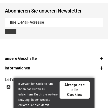
Abonnieren Sie unseren Newsletter
unsere Geschäfte
Informationen
Cycles Arnold Kontz Gare / Bonnevoie
Route
Allgemeine Geschäftsbedingungen
+352 40 96 74 214 / +352 40 96 74 215
Let's get social
ir verwenden Cookies, um
LU 24502609
Akzeptiere
Haftungsausschluss
Ihnen das Surfen zu
alle
Datenschutzerklärung
Cookies
erleichtern. Durch die weitere
Contact
Nutzung dieser Website
erklären Sie sich damit