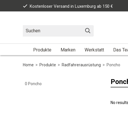
Kostenloser Versand in Luxemburg ab 150 €
Produkte
Marken
Werkstatt
Das T
Home
>
Produkte
>
Radfahrerausrüstung
>
Poncho
Ponc
0
Poncho
No result