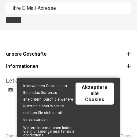
unsere Geschäfte
Informationen
Cycles Arnold Kontz Gare / Bonnevoie
Route
Allgemeine Geschäftsbedingungen
+352 40 96 74 214 / +352 40 96 74 215
Let's get social
ir verwenden Cookies, um
LU 24502609
Akzeptiere
Haftungsausschluss
Ihnen das Surfen zu
alle
Datenschutzerklärung
Cookies
erleichtern. Durch die weitere
Contact
Nutzung dieser Website
erklären Sie sich damit
einverstanden.
Weitere Informationen finden
Sie in unserer
general terms &
condictions
.
Copyright © 2026 Tilroy. All Rights Reserved | Powered By
Tilroy