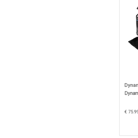
Dyna
Dynam
€ 75.9