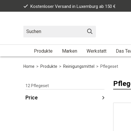
Kostenloser Versand in Luxemburg ab 150 €
Produkte
Marken
Werkstatt
Das T
Home
>
Produkte
>
Reinigungsmittel
>
Pflegeset
Pfleg
12
Pflegeset
Price