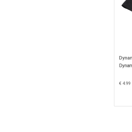
Dyna
Dynami
€ 4.99