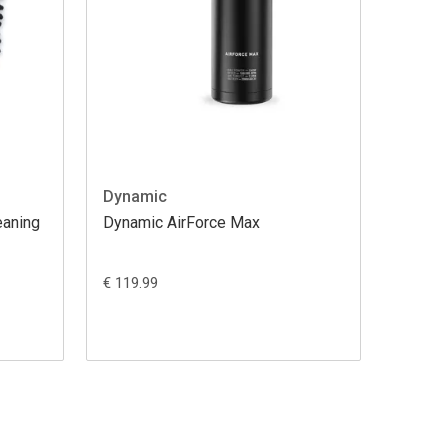
Dynamic
eaning
Dynamic AirForce Max
€ 119.99