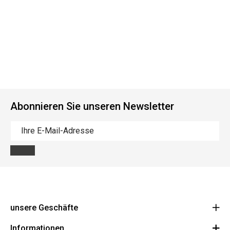
Abonnieren Sie unseren Newsletter
unsere Geschäfte
Informationen
Cycles Arnold Kontz Gare / Bonnevoie