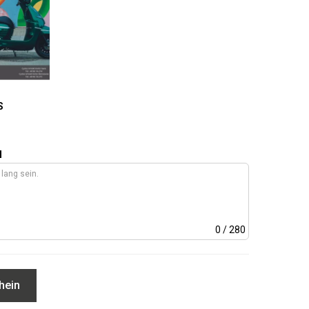
S
N
0
/ 280
hein