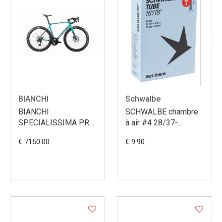
BIANCHI
Schwalbe
BIANCHI
SCHWALBE chambre
SPECIALISSIMA PRO
à air #4 28/37-
ULT DI2
340/355 SV40
€ 7150.00
€ 9.90