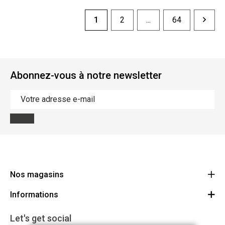
1
2
...
64
Abonnez-vous à notre newsletter
Nos magasins
Informations
Cycles Arnold Kontz Gare / Bonnevoie
Route
Conditions générales
+352 40 96 74 214 / +352 40 96 74 215
Let's get social