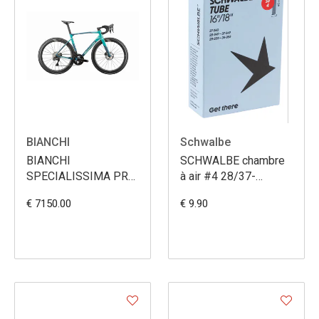
BIANCHI
Schwalbe
BIANCHI
SCHWALBE chambre
SPECIALISSIMA PRO
à air #4 28/37-
ULT DI2
340/355 SV40
€ 7150.00
€ 9.90