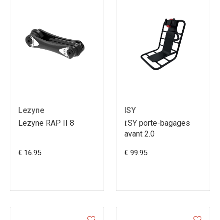
Lezyne
ISY
Lezyne RAP II 8
i:SY porte-bagages
avant 2.0
€ 16.95
€ 99.95