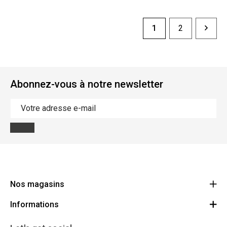
1
2
Abonnez-vous à notre newsletter
Nos magasins
Informations
Cycles Arnold Kontz Gare / Bonnevoie
Route
Conditions générales