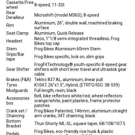
Cassette/Free
8-speed, 11-32t
wheel
Rear
Microshift (model M36S), 8-speed
Derailleur
Aluminium, 26", double wall, machined braking
Rim
surface
Seat Clamp
Aluminium, Quick Release
Neco, 1"1/8 semi-integrated threadless, Frog
Headset
Bikes top cap
Stem
Frog Bikes Aluminium 60mm Stem
Grips/Bar
Frog Bikes specific, lock on, slim grips
tape
FrogFitTechnology® youth-specific 8-speed gear
Gear Shifter
shifters with short lever travel and ultraslick gear
cable
Brakes (F&R)
Tektro 837 AL, aluminium, linear pull
Tyres
K1047, 26"x1.5", Hybrid, (ETRTO/ISO: 38-559)
Mudguards
Full length, resin, black
Bell, bike reflectors white/red, wheel reflectors
Accessories
orange/white, paint plasters, frame protector
box
patches
Crank set /
Frog Bikes Patented, 146mm, aluminium straight
Chainring
arm cranks, 34T chainring, black
Bottom
Thun Shorty-ML-SL; square taper, 68/108/107.5
Bracket
Frog Bikes, eco-friendly rice husk & plastic
Pedals