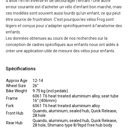
d'avoir l'effet inverse et de décourager l’enfant ! Une autre
erreur courante est d'acheter un vélo d'enfant bon marché, mais
ces modèles sont souvent aussi lourds qu'un enfant, ce qui peut
être source de frustration. C'est pourquoi les vélos Frog sont
légers et conçus pour s'adapter spécifiquement à l'anatomie des
enfants.
Les données obtenues au cours de nos recherches sur la
conception de cadres spécifiques aux enfants nous ont aidés à
créer une application utile de mesure des vélos pour enfants.
Spécifications
Approx Age
12-14
Wheel Size
26"
Bike Weight
9.75 kg (incl pedals)
6061 T6 heat treated aluminium alloy, seat tube
Frame
16" (406mm)
Fork
6061 T6 heat treated aluminium alloy
Quando, aluminium, sealed hub, Quick Release,
Front Hub
28 hole
Quando, aluminium, sealed hub, Quick Release,
Rear Hub
28 hole, Shimano type 8/9spd free hub body