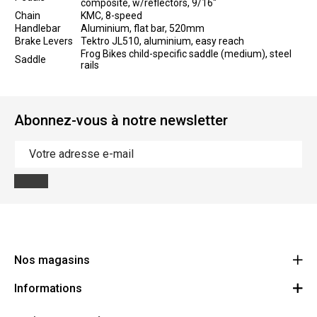
composite, w/reflectors, 9/16"
Chain
KMC, 8-speed
Handlebar
Aluminium, flat bar, 520mm
Brake Levers
Tektro JL510, aluminium, easy reach
Frog Bikes child-specific saddle (medium), steel
Saddle
rails
Abonnez-vous à notre newsletter
Nos magasins
Informations
Cycles Arnold Kontz Gare / Bonnevoie
Route