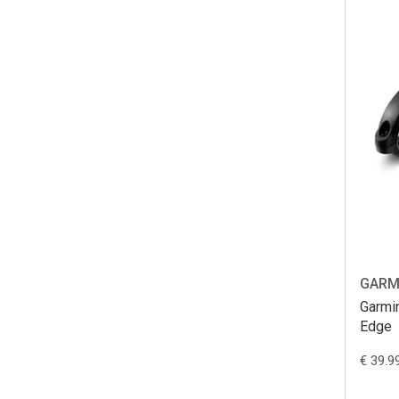
GARM
Garmin
Edge
€ 39.9