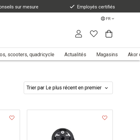
onseils sur mesure
Employés certifiés
FR
s, scooters, quadricycle
Actualités
Magasins
Akor 