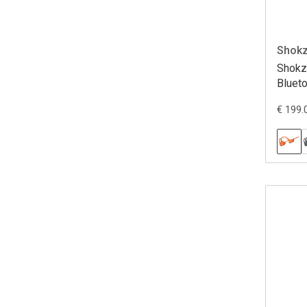
Shok
Shokz
Bluet
€ 199.