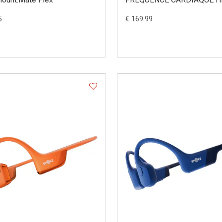
600
5
€ 169.99