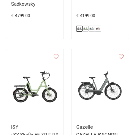
Sadkowsky
€ 4799.00
€ 4199.00
ISY
Gazelle
i:SY Skyfly E5 ZR F PX
GAZELLE AVIGNON