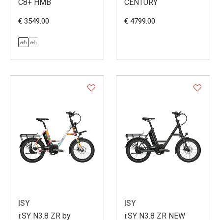
C8+ HMB
CENTURY
€ 3549.00
€ 4799.00
ISY
ISY
i:SY N3.8 ZR by
i:SY N3.8 ZR NEW