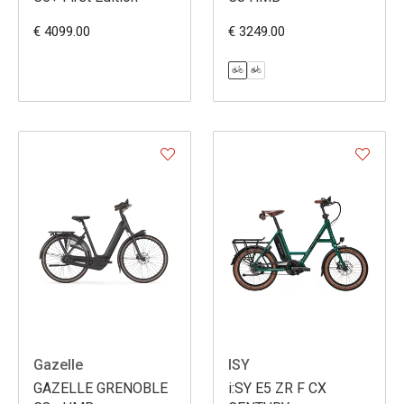
€ 4099.00
€ 3249.00
Gazelle
ISY
GAZELLE GRENOBLE
i:SY E5 ZR F CX