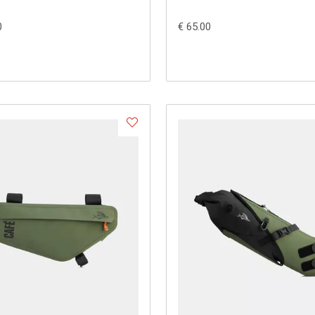
0
€ 65.00