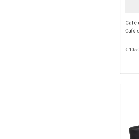
Café 
Café 
€ 105.