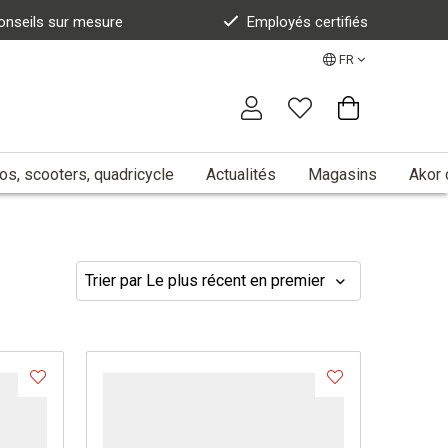
onseils sur mesure
Employés certifiés
FR
s, scooters, quadricycle
Actualités
Magasins
Akor 