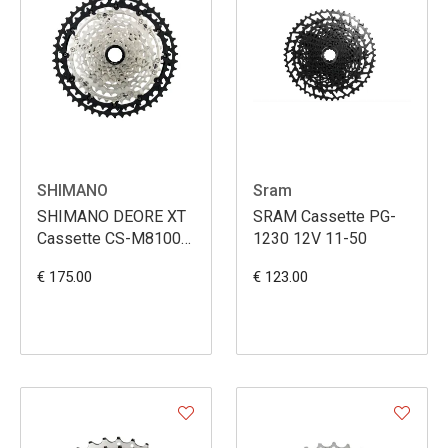
SHIMANO
Sram
SHIMANO DEORE XT
SRAM Cassette PG-
Cassette CS-M8100-
1230 12V 11-50
12 10-51d 12
€ 175.00
€ 123.00
vitesses