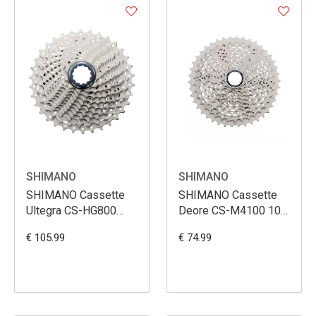
SHIMANO
SHIMANO
SHIMANO Cassette
SHIMANO Cassette
Ultegra CS-HG800
Deore CS-M4100 10V
11V 11-34
11-42
€ 105.99
€ 74.99