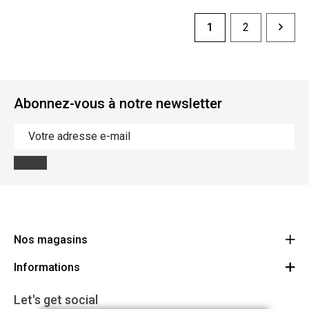
1
2
Abonnez-vous à notre newsletter
Nos magasins
Informations
Cycles Arnold Kontz Gare / Bonnevoie
Route
Conditions générales
+352 40 96 74 214 / +352 40 96 74 215
Let's get social