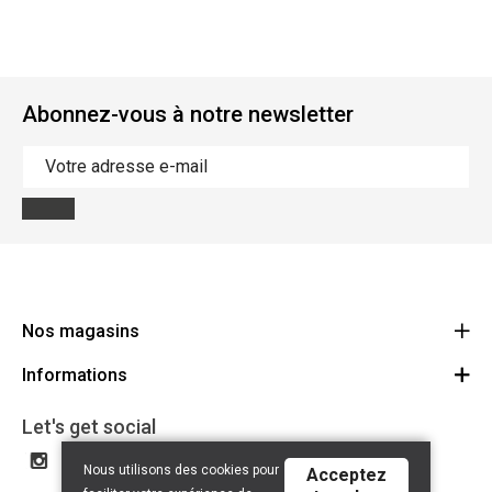
Abonnez-vous à notre newsletter
Nos magasins
Informations
Cycles Arnold Kontz Gare / Bonnevoie
Route
Conditions générales
+352 40 96 74 214 / +352 40 96 74 215
Let's get social
LU 24502609
Avertissement
Nous utilisons des cookies pour
Acceptez
Politique de confidentialité