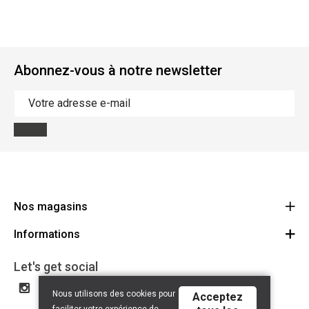
Abonnez-vous à notre newsletter
Nos magasins
Informations
Cycles Arnold Kontz Gare / Bonnevoie
Route
Conditions générales
+352 40 96 74 214 / +352 40 96 74 215
Let's get social
LU 24502609
Avertissement
Nous utilisons des cookies pour
Acceptez
Politique de confidentialité