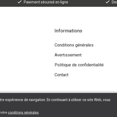
Paiement sécurisé en ligne
Des
Informations
Conditions générales
Avertissement
Politique de confidentialité
Contact
tre expérience de navigation. En continuant à utiliser ce site Web, vous
 notre
conditions générales
.
Copyright © 2026 Tilroy. All Rights Reserved | Powered By
Tilroy