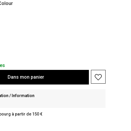
olour
les
Dans
mon
panier
ion / Information
bourg à partir de 150 €