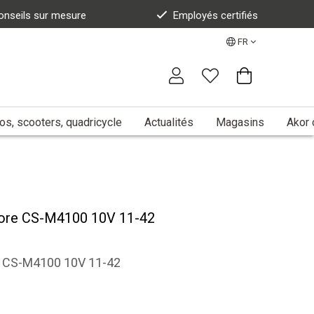
onseils sur mesure
Employés certifiés
FR
s, scooters, quadricycle
Actualités
Magasins
Akor 
ore CS-M4100 10V 11-42
 CS-M4100 10V 11-42