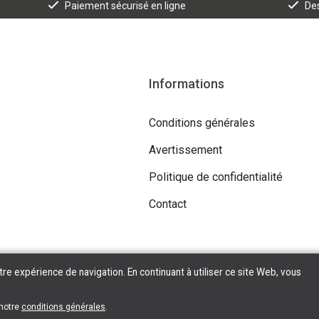
Paiement sécurisé en ligne
Des
Informations
Conditions générales
Avertissement
Politique de confidentialité
Contact
tre expérience de navigation. En continuant à utiliser ce site Web, vous
 notre
conditions générales
.
Copyright © 2026 Tilroy. All Rights Reserved | Powered By
Tilroy