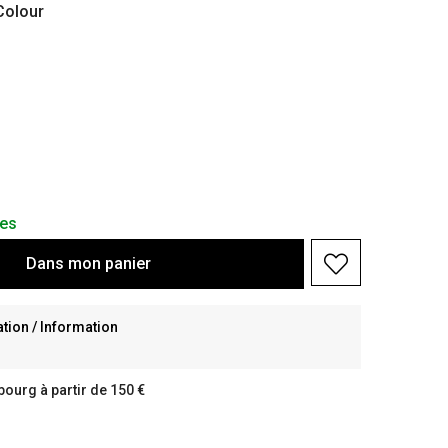
olour
les
Dans
mon
panier
ion / Information
bourg à partir de 150 €