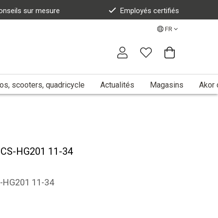
onseils sur mesure
Employés certifiés
FR
s, scooters, quadricycle
Actualités
Magasins
Akor 
 CS-HG201 11-34
-HG201 11-34