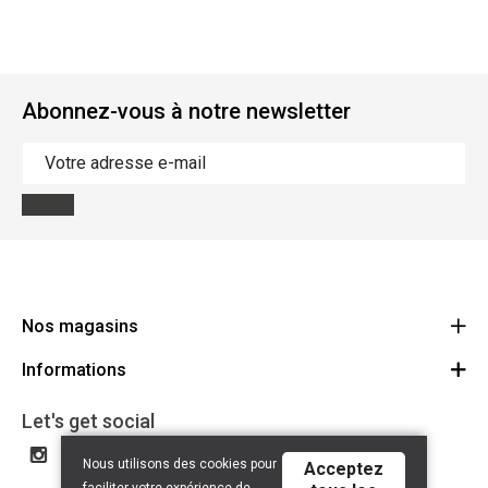
Abonnez-vous à notre newsletter
Nos magasins
Informations
Cycles Arnold Kontz Gare / Bonnevoie
Route
Conditions générales
+352 40 96 74 214 / +352 40 96 74 215
Let's get social
LU 24502609
Avertissement
Nous utilisons des cookies pour
Acceptez
Politique de confidentialité