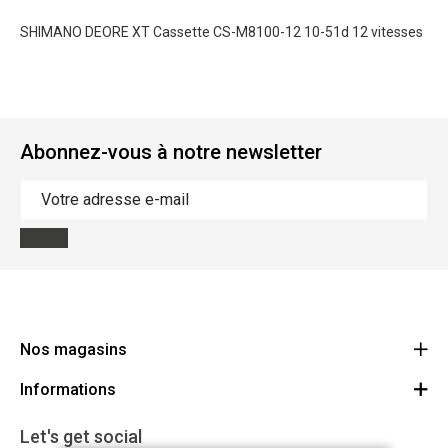
SHIMANO DEORE XT Cassette CS-M8100-12 10-51d 12 vitesses
Abonnez-vous à notre newsletter
Nos magasins
Informations
Cycles Arnold Kontz Gare / Bonnevoie
Route
Conditions générales
+352 40 96 74 214 / +352 40 96 74 215
Let's get social