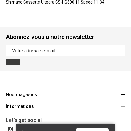
Shimano Cassette Ultegra CS-HG800 11 Speed 11-34
Abonnez-vous à notre newsletter
Nos magasins
Informations
Cycles Arnold Kontz Gare / Bonnevoie
Route
Conditions générales
+352 40 96 74 214 / +352 40 96 74 215
Let's get social
LU 24502609
Avertissement