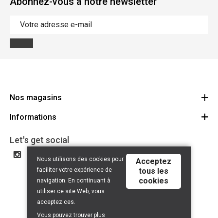
Abonnez-vous à notre newsletter
Nos magasins
Informations
Cycles Arnold Kontz Gare / Bonnevoie
Route
Conditions générales
+352 40 96 74 214 / +352 40 96 74 215
Let's get social
LU 24502609
Avertissement
Nous utilisons des cookies pour
Acceptez
Politique de confidentialité
faciliter votre expérience de
tous les
cookies
Contact
navigation. En continuant à
utiliser ce site Web, vous
acceptez ces.
Vous pouvez trouver plus