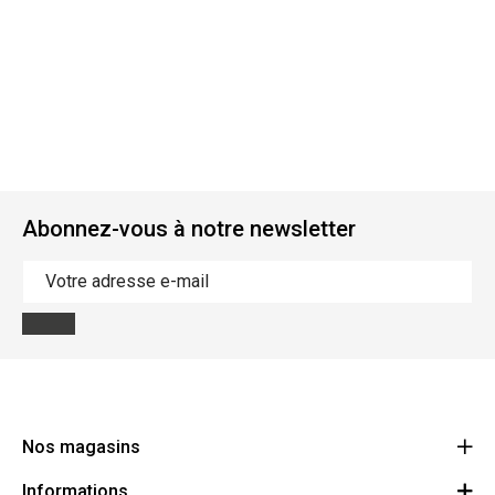
Abonnez-vous à notre newsletter
Nos magasins
Informations
Cycles Arnold Kontz Gare / Bonnevoie