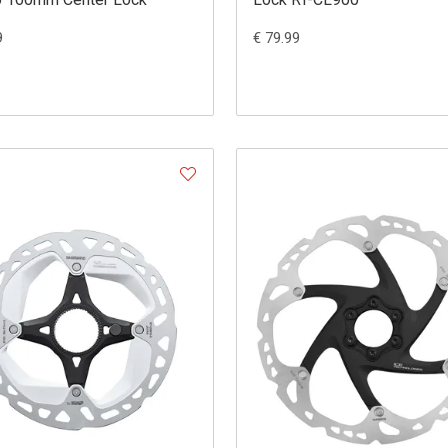
9
€ 79.99