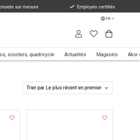
onseils sur mesure
Employés certifiés
FR
s, scooters, quadricycle
Actualités
Magasins
Akor 