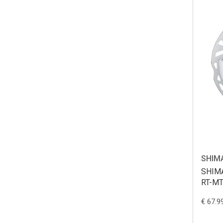
SHIM
SHIMA
RT-M
€ 67.9