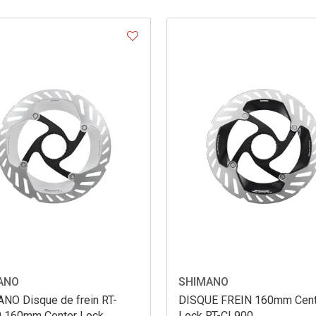
ANO
SHIMANO
NO Disque de frein RT-
DISQUE FREIN 160mm Cent
 160mm Center Lock
Lock RT-CL900