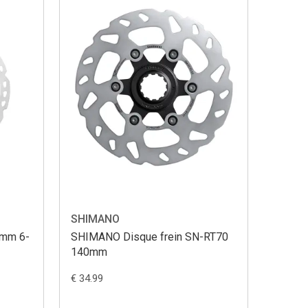
SHIMANO
0mm 6-
SHIMANO Disque frein SN-RT70
140mm
€ 34.99