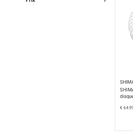
SHIM
SHIMA
disqu
ICE 
€ 64.9