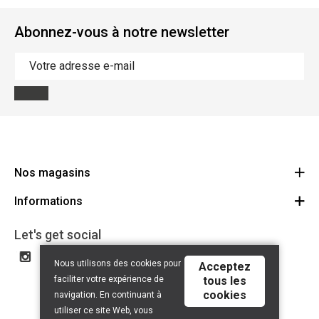
Abonnez-vous à notre newsletter
Nos magasins
Informations
Cycles Arnold Kontz Gare / Bonnevoie
Route
Conditions générales
+352 40 96 74 214 / +352 40 96 74 215
Let's get social
LU 24502609
Avertissement
Nous utilisons des cookies pour
Acceptez
Politique de confidentialité
faciliter votre expérience de
tous les
cookies
Contact
navigation. En continuant à
utiliser ce site Web, vous