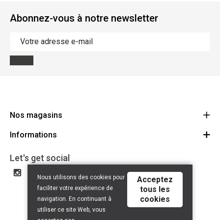
Abonnez-vous à notre newsletter
Nos magasins
Informations
Cycles Arnold Kontz Gare / Bonnevoie
Route
Conditions générales
+352 40 96 74 214 / +352 40 96 74 215
Let's get social
LU 24502609
Avertissement
Nous utilisons des cookies pour
Acceptez
Politique de confidentialité
faciliter votre expérience de
tous les
cookies
Contact
navigation. En continuant à
utiliser ce site Web, vous