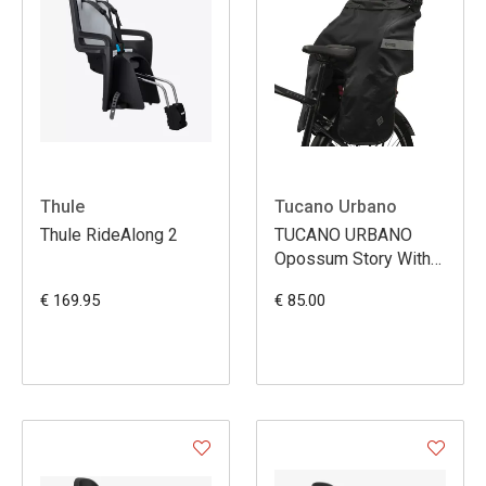
Thule
Tucano Urbano
Thule RideAlong 2
TUCANO URBANO
Opossum Story With
Hood
€ 169.95
€ 85.00