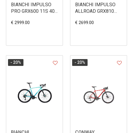
BIANCHI IMPULSO
BIANCHI IMPULSO
PRO GRX600 11S 40
ALLROAD GRX810
HD
48/31 HD
€ 2999.00
€ 2699.00
- 20
%
- 20
%
BIANCHI
CONWAY