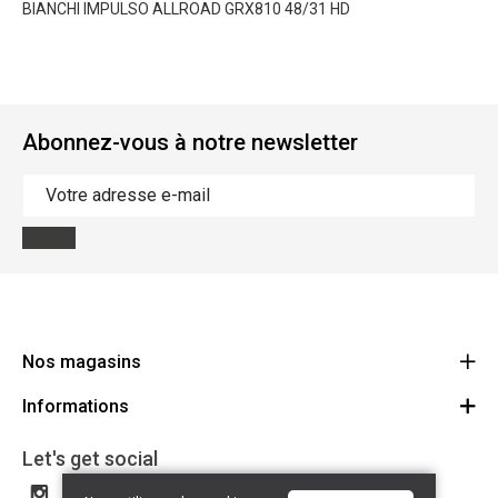
BIANCHI IMPULSO ALLROAD GRX810 48/31 HD
Abonnez-vous à notre newsletter
Nos magasins
Informations
Cycles Arnold Kontz Gare / Bonnevoie
Route
Conditions générales
+352 40 96 74 214 / +352 40 96 74 215
Let's get social
LU 24502609
Avertissement