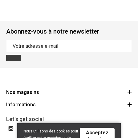
Abonnez-vous à notre newsletter
Nos magasins
Informations
Cycles Arnold Kontz Gare / Bonnevoie
Route
Conditions générales
+352 40 96 74 214 / +352 40 96 74 215
Let's get social
LU 24502609
Avertissement
Nous utilisons des cookies pour
Acceptez
Politique de confidentialité