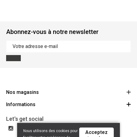
Abonnez-vous à notre newsletter
Nos magasins
Informations
Cycles Arnold Kontz Gare / Bonnevoie
Route
Conditions générales
+352 40 96 74 214 / +352 40 96 74 215
Let's get social
LU 24502609
Avertissement
Nous utilisons des cookies pour
Acceptez
Politique de confidentialité