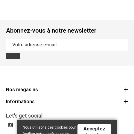
Abonnez-vous à notre newsletter
Nos magasins
Informations
Cycles Arnold Kontz Gare / Bonnevoie
Route
Conditions générales
+352 40 96 74 214 / +352 40 96 74 215
Let's get social
LU 24502609
Avertissement
Nous utilisons des cookies pour
Acceptez
Politique de confidentialité