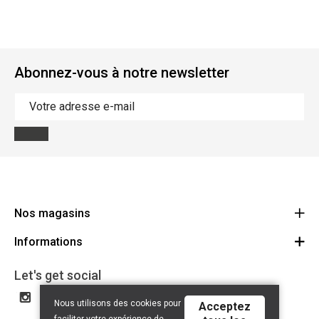
Abonnez-vous à notre newsletter
Nos magasins
Informations
Cycles Arnold Kontz Gare / Bonnevoie
Route
Conditions générales
+352 40 96 74 214 / +352 40 96 74 215
Let's get social
LU 24502609
Avertissement
Nous utilisons des cookies pour
Acceptez
Politique de confidentialité