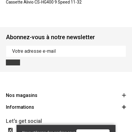
Cassette Alivio CS-HG400 9 Speed 11-32
Abonnez-vous à notre newsletter
Nos magasins
Informations
Cycles Arnold Kontz Gare / Bonnevoie
Route
Conditions générales
+352 40 96 74 214 / +352 40 96 74 215
Let's get social
LU 24502609
Avertissement