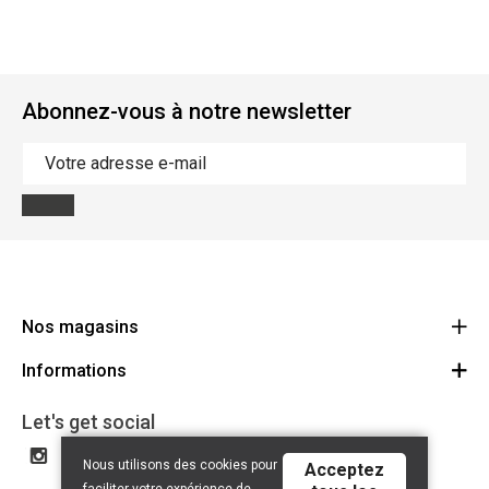
Abonnez-vous à notre newsletter
Nos magasins
Informations
Cycles Arnold Kontz Gare / Bonnevoie
Route
Conditions générales
+352 40 96 74 214 / +352 40 96 74 215
Let's get social
LU 24502609
Avertissement
Nous utilisons des cookies pour
Acceptez
Politique de confidentialité