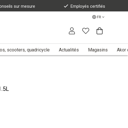
onseils sur mesure
Employés certifiés
FR
s, scooters, quadricycle
Actualités
Magasins
Akor 
1.5L