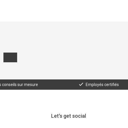
 conseils sur mesure
Employés certifiés
Let's get social