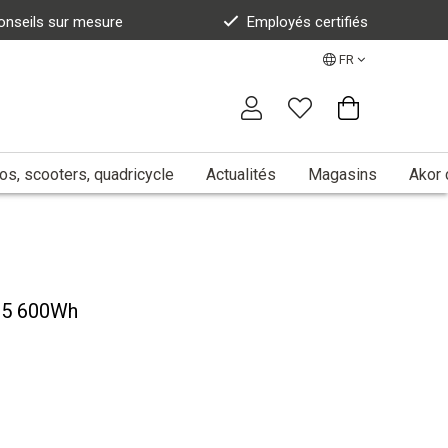
onseils sur mesure
Employés certifiés
FR
s, scooters, quadricycle
Actualités
Magasins
Akor 
5 600Wh