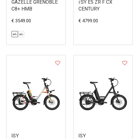
GAZELLE GRENOBLE
i:SY E5 ZR F CX
C8+ HMB
CENTURY
€ 3549.00
€ 4799.00
ISY
ISY