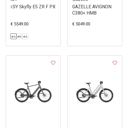
i:SY Skyfly E5 ZR F PX
GAZELLE AVIGNON
C380+ HMB
€ 5549.00
€ 5049.00