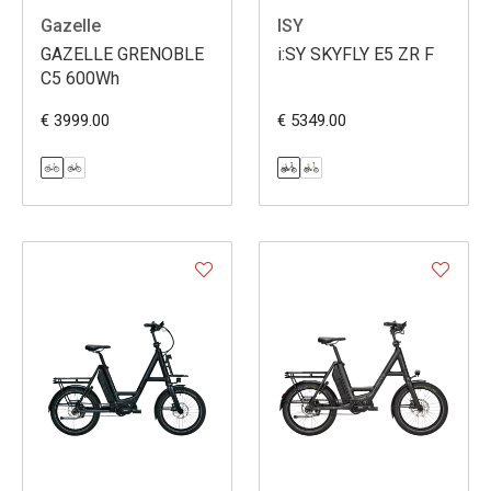
Gazelle
ISY
GAZELLE GRENOBLE
i:SY SKYFLY E5 ZR F
C5 600Wh
€ 3999.00
€ 5349.00