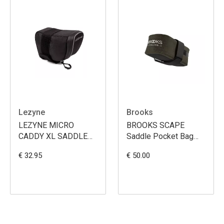
Lezyne
Brooks
LEZYNE MICRO
BROOKS SCAPE
CADDY XL SADDLE
Saddle Pocket Bag
BAG
(0.7L) - Mud Green
€ 32.95
€ 50.00