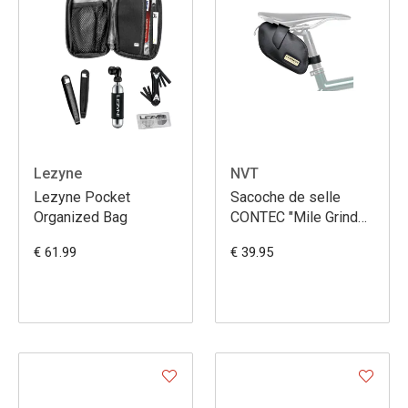
Lezyne
NVT
Lezyne Pocket
Sacoche de selle
Organized Bag
CONTEC "Mile Grinder
Tool Bag M"
€ 61.99
€ 39.95