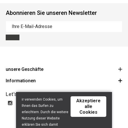
Abonnieren Sie unseren Newsletter
unsere Geschäfte
Informationen
Cycles Arnold Kontz Gare / Bonnevoie
Route
Allgemeine Geschäftsbedingungen
+352 40 96 74 214 / +352 40 96 74 215
Let's get social
ir verwenden Cookies, um
LU 24502609
Akzeptiere
Haftungsausschluss
Ihnen das Surfen zu
alle
Datenschutzerklärung
Cookies
erleichtern. Durch die weitere
Contact
Nutzung dieser Website
erklären Sie sich damit