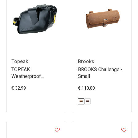
Topeak
Brooks
TOPEAK
BROOKS Challenge -
Weatherproof
Small
DynaWedge
€ 32.99
€ 110.00