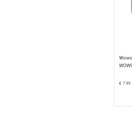
Wow
WOWO
€ 7.99