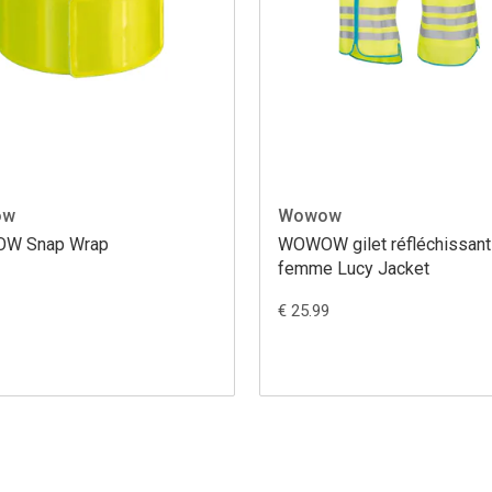
ow
Wowow
W Snap Wrap
WOWOW gilet réfléchissant
femme Lucy Jacket
€ 25.99