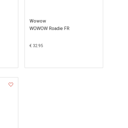
Wowow
WOWOW Roadie FR
€ 32.95