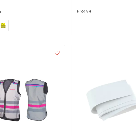
5
€ 34.99