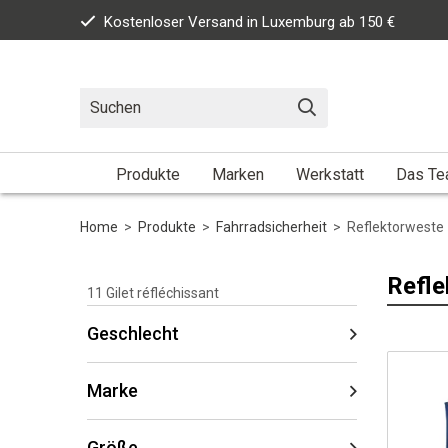
Kostenloser Versand in Luxemburg ab 150 €
Produkte
Marken
Werkstatt
Das T
Home
>
Produkte
>
Fahrradsicherheit
>
Reflektorweste
Refle
11
Gilet réfléchissant
Geschlecht
Marke
Größe