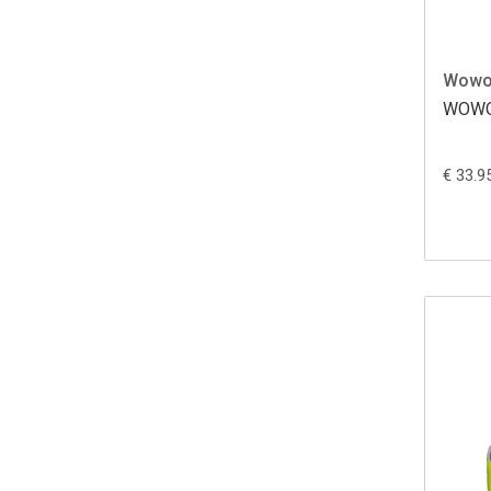
Wow
WOWOW
€ 33.9