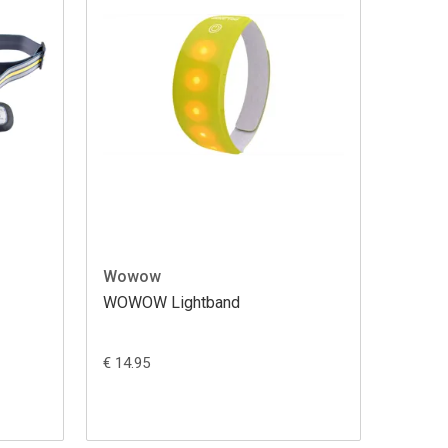
Wowow
WOWOW Lightband
€ 14.95