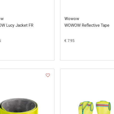
ow
Wowow
 Lucy Jacket FR
WOWOW Reflective Tape
5
€ 7.95