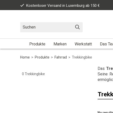
Kostenloser Versand in Luxemburg ab 150 €
Produkte
Marken
Werkstatt
Das T
Home
>
Produkte
>
Fahrrad
>
Trekkingbike
Das
Tre
Seine Re
0
Trekkingbike
ermöglic
Trekk
No result