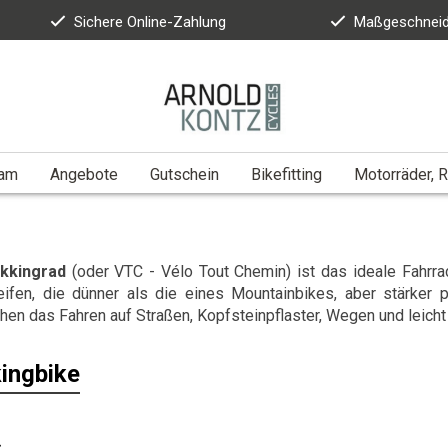
Sichere Online-Zahlung
Maßgeschneid
eam
Angebote
Gutschein
Bikefitting
Motorräder, R
kkingrad
(oder VTC - Vélo Tout Chemin) ist das ideale Fahrrad 
ifen, die dünner als die eines Mountainbikes, aber stärker pr
hen das Fahren auf Straßen, Kopfsteinpflaster, Wegen und leic
ingbike
s