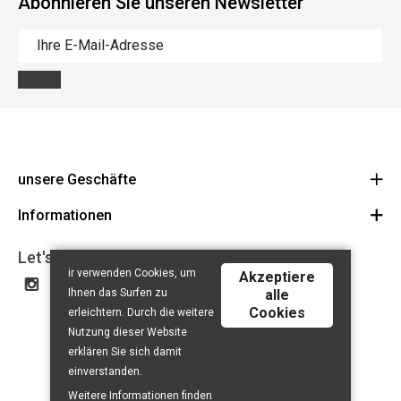
Abonnieren Sie unseren Newsletter
unsere Geschäfte
Informationen
Cycles Arnold Kontz Gare / Bonnevoie
Route
Allgemeine Geschäftsbedingungen
+352 40 96 74 214 / +352 40 96 74 215
Let's get social
ir verwenden Cookies, um
LU 24502609
Akzeptiere
Haftungsausschluss
Ihnen das Surfen zu
alle
Datenschutzerklärung
Cookies
erleichtern. Durch die weitere
Contact
Nutzung dieser Website
erklären Sie sich damit
einverstanden.
Weitere Informationen finden