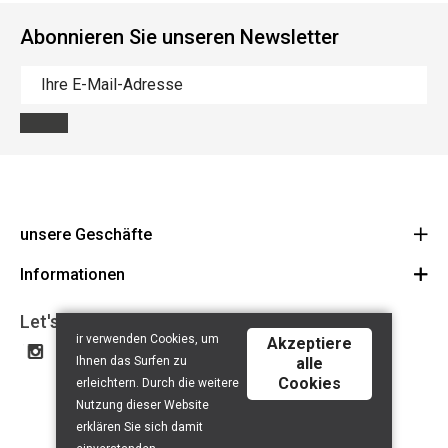
Abonnieren Sie unseren Newsletter
unsere Geschäfte
Informationen
Cycles Arnold Kontz Gare / Bonnevoie
Route
Allgemeine Geschäftsbedingungen
+352 40 96 74 214 / +352 40 96 74 215
Let's get social
ir verwenden Cookies, um
LU 24502609
Akzeptiere
Haftungsausschluss
Ihnen das Surfen zu
alle
Datenschutzerklärung
Cookies
erleichtern. Durch die weitere
Contact
Nutzung dieser Website
erklären Sie sich damit