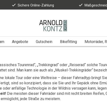
Sichere Online-Zahlung
Maßgeschneid
eam
Angebote
Gutschein
Bikefitting
Motorräder, R
lassisches Tourenrad“, „Trekkingrad“ oder „Reiserad“ solche Tour
ttet sind. Man kann sie auch als „Muskel-Trekkingräder“ bezeic
ine lokale Tour oder eine Weltreise – dieser Fahrradtyp bringt Si
fertigt, sind so konzipiert, dass sie Sie und Ihr Gepäck ohne E
 oder anfällige Technologie in der Wildnis versagen kann, lege
eit!
Die meisten dieser Fahrräder sind mit recht breiten Reifen,
 ermöglicht, jede Straße zu meistern.