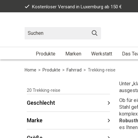
Kostenloser Versand in Luxemburg ab 150 €
Produkte
Marken
Werkstatt
Das T
Home
>
Produkte
>
Fahrrad
>
Trekking-reise
Unter „k
ausgesta
20
Trekking-reise
Ob für e
Geschlecht
Stahl ge
komplexe
Marke
Robusth
es Ihnen
Größe