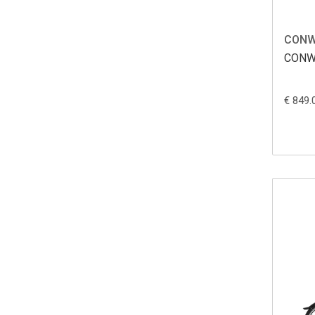
CONW
CONW
€ 849.