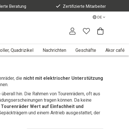
erte Beratung
Zertifizierte Mitarbeiter
DE
oller, Quadrizikel
Nachrichten
Geschäfte
Akor café
enräder, die
nicht mit elektrischer Unterstützung
hnen.
e überall hin. Die Rahmen von Tourenrädern, oft aus
rmüdungserscheinungen tragen können. Da keine
n
Tourenräder Wert auf Einfachheit und
 Gepäckträgern und einem Antrieb ausgestattet, der