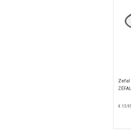
Zefal
ZÉFAL
€ 15.9