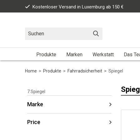
Kostenloser Versand in Luxemburg ab 150 €
Produkte
Marken
Werkstatt
Das T
Home
>
Produkte
>
Fahrradsicherheit
>
Spiegel
Spieg
7
Spiegel
Marke
Price