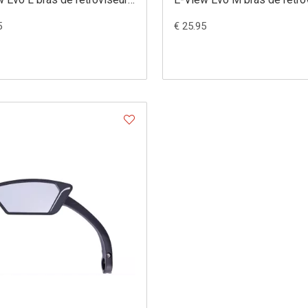
(158 mm)
moyen (118 mm)
5
€ 25.95