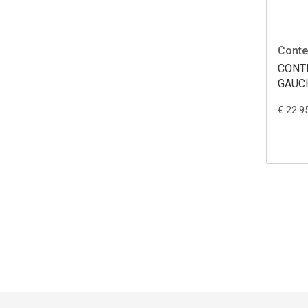
Cont
CONTE
GAUC
€ 22.9