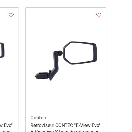
Contec
w Evo"
Rétroviseur CONTEC "E-View Evo"
viseur
E-View Evo S bras de rétroviseur