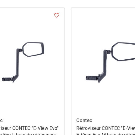
ec
Contec
viseur CONTEC "E-View Evo"
Rétroviseur CONTEC "E-Vie
 Evo L bras de rétroviseur
E-View Evo M bras de rétro