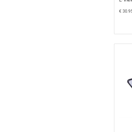
long 
€ 30.9