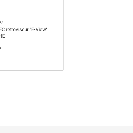
ec
C rétroviseur "E-View"
HE
5