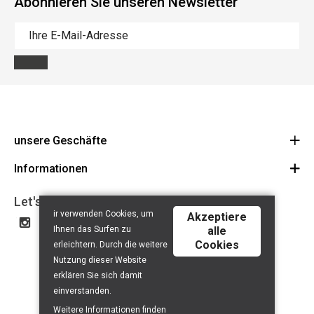
Abonnieren Sie unseren Newsletter
unsere Geschäfte
Informationen
Cycles Arnold Kontz Gare / Bonnevoie
Route
Allgemeine Geschäftsbedingungen
+352 40 96 74 214 / +352 40 96 74 215
Let's get social
ir verwenden Cookies, um
LU 24502609
Akzeptiere
Haftungsausschluss
Ihnen das Surfen zu
alle
Datenschutzerklärung
Cookies
erleichtern. Durch die weitere
Contact
Nutzung dieser Website
erklären Sie sich damit
einverstanden.
Weitere Informationen finden