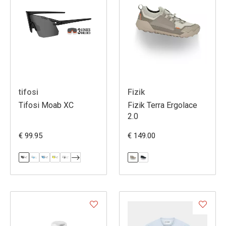
tifosi
Fizik
Tifosi Moab XC
Fizik Terra Ergolace
2.0
€ 99.95
€ 149.00