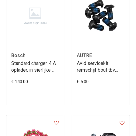
Bosch
AUTRE
Standard charger. 4 A
Avid servicekit
oplader. in sierlijke
remschijf bout tbv
verp
disc 6 bolt (6)
€ 140.00
€ 5.00