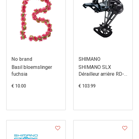
No brand
SHIMANO
Basil bloemslinger
SHIMANO SLX
fuchsia
Dérailleur arrière RD-
M7100-SGS 12
€ 10.00
€ 103.99
vitesses