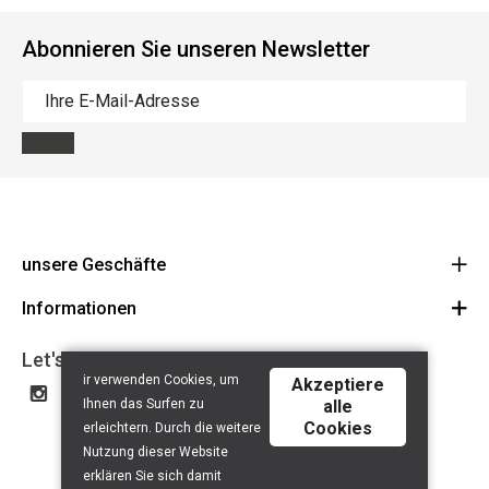
Abonnieren Sie unseren Newsletter
unsere Geschäfte
Informationen
Cycles Arnold Kontz Gare / Bonnevoie
Route
Allgemeine Geschäftsbedingungen
+352 40 96 74 214 / +352 40 96 74 215
Let's get social
ir verwenden Cookies, um
LU 24502609
Akzeptiere
Haftungsausschluss
Ihnen das Surfen zu
alle
Datenschutzerklärung
Cookies
erleichtern. Durch die weitere
Contact
Nutzung dieser Website
erklären Sie sich damit