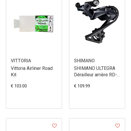
VITTORIA
SHIMANO
Vittoria Airliner Road
SHIMANO ULTEGRA
Kit
Dérailleur arrière RD-
R8000-SET 11
€ 103.00
€ 109.99
vitesses