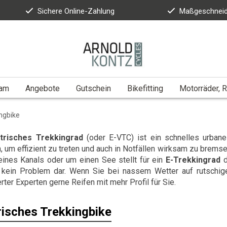
Sichere Online-Zahlung
Maßgeschneid
eam
Angebote
Gutschein
Bikefitting
Motorräder, R
ingbike
trisches Trekkingrad
(oder E-VTC) ist ein schnelles urbane
 um effizient zu treten und auch in Notfällen wirksam zu brems
eines Kanals oder um einen See stellt für ein
E-Trekkingrad
d
 kein Problem dar. Wenn Sie bei nassem Wetter auf rutschige
erter Experten gerne Reifen mit mehr Profil für Sie.
risches Trekkingbike