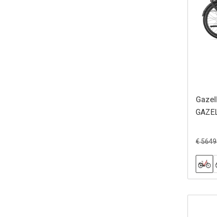
Gazel
GAZE
€ 5649