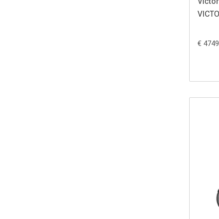
Victor
VICT
€ 4749