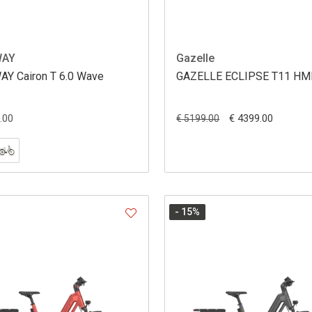
AY
Gazelle
Y Cairon T 6.0 Wave
GAZELLE ECLIPSE T11 HM
.00
€ 4399.00
€ 5199.00
- 15
%