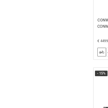
CONW
CONWA
€ 4499
- 15
%