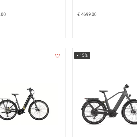
.00
€ 4699.00
- 15
%