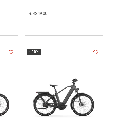
€ 4249.00
- 15
%