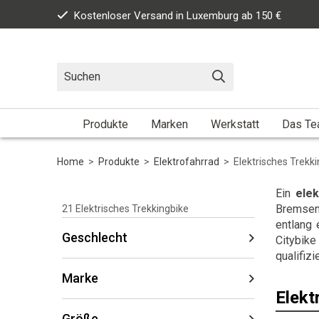
Kostenloser Versand in Luxemburg ab 150 €
Produkte
Marken
Werkstatt
Das T
Home
>
Produkte
>
Elektrofahrrad
>
Elektrisches Trekk
Ein
elek
Bremsen,
21
Elektrisches Trekkingbike
entlang 
Geschlecht
Citybike
qualifizi
Marke
Elekt
Größe