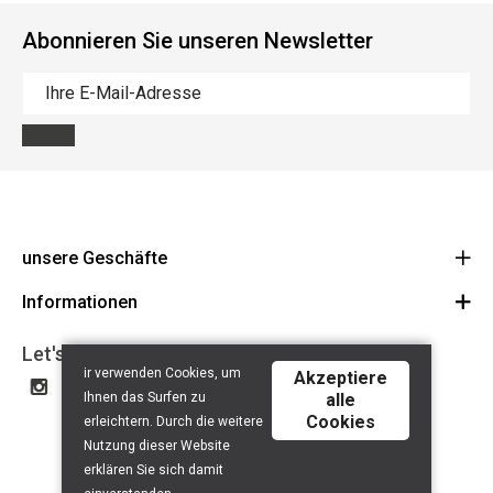
Abonnieren Sie unseren Newsletter
unsere Geschäfte
Informationen
Cycles Arnold Kontz Gare / Bonnevoie
Route
Allgemeine Geschäftsbedingungen
+352 40 96 74 214 / +352 40 96 74 215
Let's get social
ir verwenden Cookies, um
LU 24502609
Akzeptiere
Haftungsausschluss
Ihnen das Surfen zu
alle
Datenschutzerklärung
Cookies
erleichtern. Durch die weitere
Contact
Nutzung dieser Website
erklären Sie sich damit