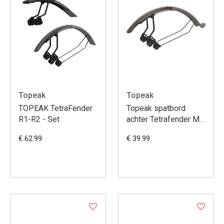
Topeak
Topeak
TOPEAK TetraFender
Topeak spatbord
R1-R2 - Set
achter Tetrafender M2
gravel
€ 62.99
€ 39.99